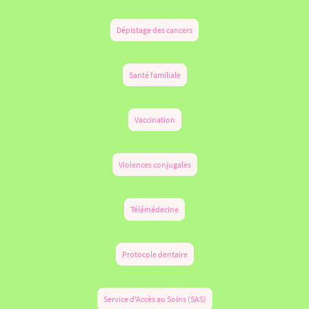
Dépistage des cancers
Santé familiale
Vaccination
Violences conjugales
Télémédecine
Protocole dentaire
Service d'Accès au Soins (SAS)