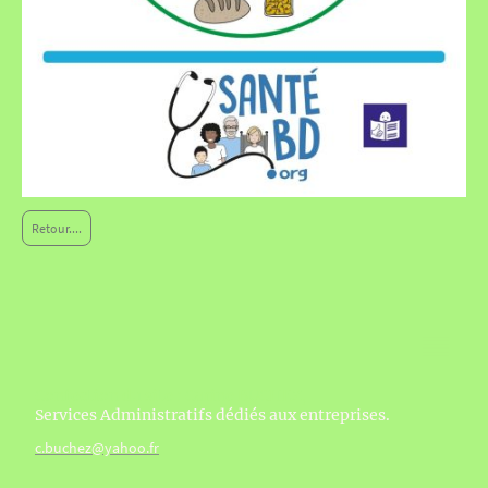
Retour....
Confection du site : Carine BUCHEZ,
Services Administratifs dédiés aux entreprises.
c.buchez@yahoo.fr