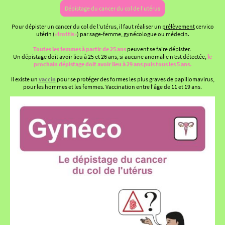
Dépistage du cancer du col de l'utérus
Pour dépister un cancer du col de l’utérus, il faut réaliser un
prélèvement
cervico
utérin (
«
frottis
»
) par sage-femme, gynécologue ou médecin.
Toutes les femmes à partir de 25 ans
peuvent se faire dépister.
Un dépistage doit avoir lieu à 25 et 26 ans, si aucune anomalie n’est détectée,
le
prochain dépistage doit avoir lieu à 29 ans puis tous les 5 ans.
Il existe un
vaccin
pour se protéger des formes les plus graves de papillomavirus,
pour les hommes et les femmes. Vaccination entre l'âge de 11 et 19 ans.