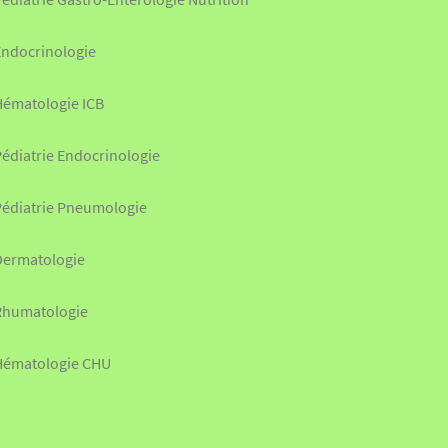
Endocrinologie
Hématologie ICB
édiatrie Endocrinologie
Pédiatrie Pneumologie
Dermatologie
Rhumatologie
Hématologie CHU