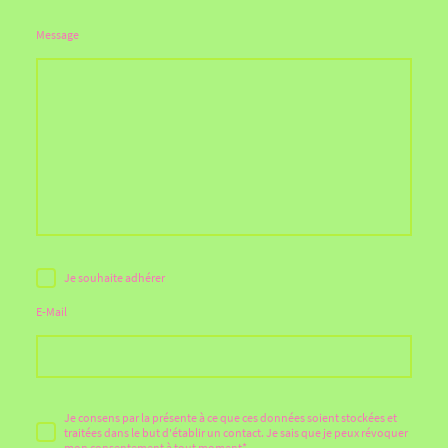
Message
Je souhaite adhérer
E-Mail
Je consens par la présente à ce que ces données soient stockées et
traitées dans le but d'établir un contact. Je sais que je peux révoquer
mon consentement à tout moment
*