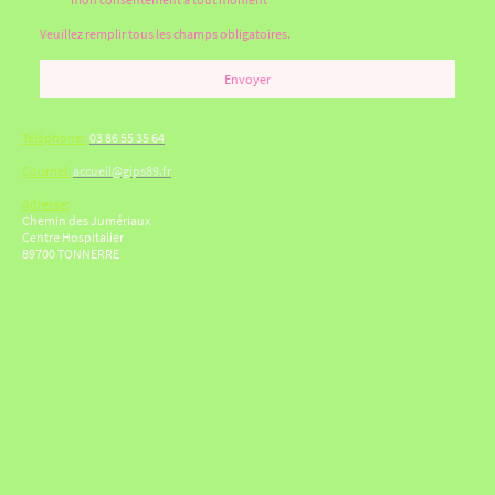
Veuillez remplir tous les champs obligatoires.
Envoyer
Téléphone:
03 86 55 35 64
Courriel:
accueil@gips89.fr
Adresse:
Chemin des Jumériaux
Centre Hospitalier
89700 TONNERRE