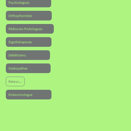
Psychologues
Orthophonistes
Pédicures-Podologues
Ergothérapeute
Diététiciens
Ostéopathes
Retour....
Endocrinologue