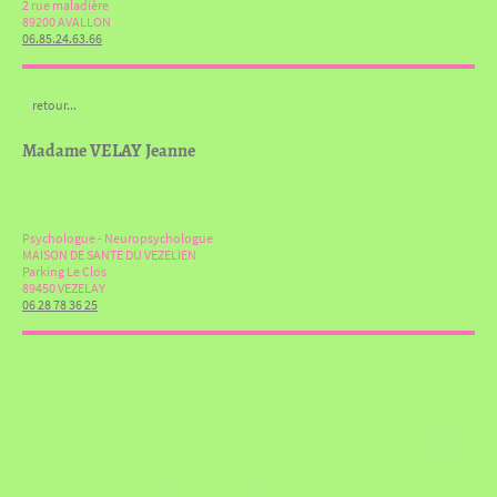
2 rue maladière
89200 AVALLON
06.85.24.63.66
retour...
Madame VELAY Jeanne
Psychologue - Neuropsychologue
MAISON DE SANTE DU VEZELIEN
Parking Le Clos
89450 VEZELAY
06 28 78 36 25
Confection du site : Carine BUCHEZ,