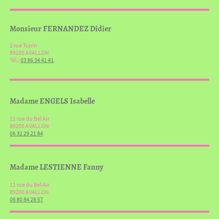
Monsieur FERNANDEZ Didier
2 rue Tupin
89200 AVALLON
Tél.:
03 86 34 41 41
Madame ENGELS Isabelle
11 rue du Bel Air
89200 AVALLON
06 32 29 21 84
Madame LESTIENNE Fanny
11 rue du Bel Air
89200 AVALLON
06 80 84 28 57