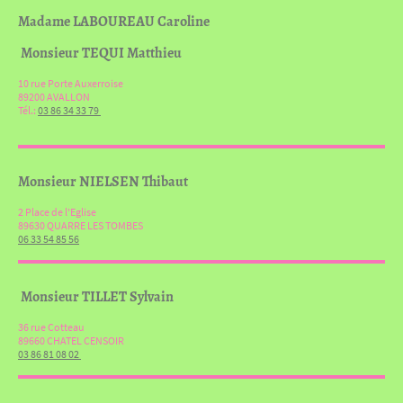
Madame LABOUREAU Caroline
Monsieur TEQUI Matthieu
10 rue Porte Auxerroise
89200 AVALLON
Tél.:
03 86 34 33 79
Monsieur NIELSEN Thibaut
2 Place de l'Eglise
89630 QUARRE LES TOMBES
06 33 54 85 56
Monsieur TILLET Sylvain
36 rue Cotteau
89660 CHATEL CENSOIR
03 86 81 08 02