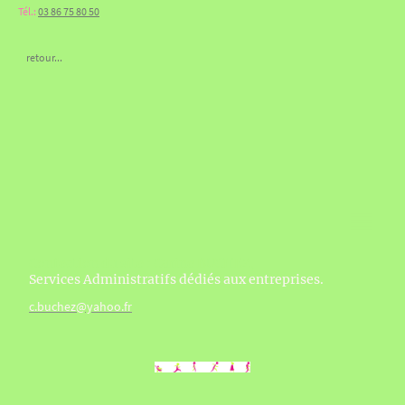
Tél.:
03 86 75 80 50
retour...
Confection du site : Carine BUCHEZ,
Services Administratifs dédiés aux entreprises.
c.buchez@yahoo.fr