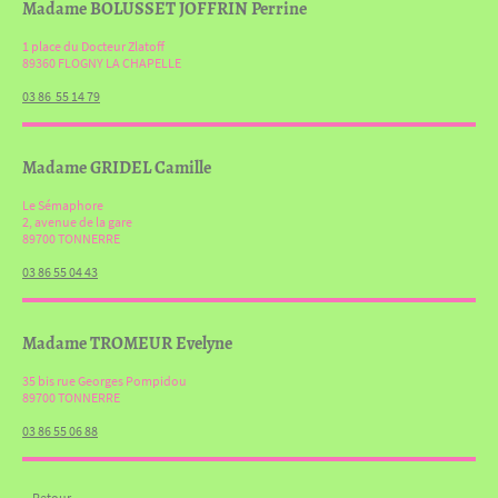
Madame BOLUSSET JOFFRIN Perrine
1 place du Docteur Zlatoff
89360 FLOGNY LA CHAPELLE
03 86 55 14 79
Madame GRIDEL Camille
Le Sémaphore
2, avenue de la gare
89700 TONNERRE
03 86 55 04 43
Madame TROMEUR Evelyne
35 bis rue Georges Pompidou
89700 TONNERRE
03 86 55 06 88
Retour...